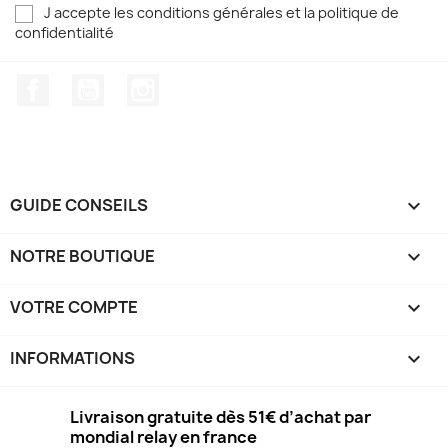
J accepte les conditions générales et la politique de
confidentialité
Facebook
YouTube
Instagram
GUIDE CONSEILS

NOTRE BOUTIQUE

VOTRE COMPTE

INFORMATIONS
keyboard_arrow_down
Livraison gratuite dès 51€ d’achat par
mondial relay en france