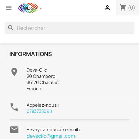
shopping_cart


(0)
search
INFORMATIONS

Deva-Clic
20 Chambord
36170 Chazelet
France

Appelez-nous :
0783738090

Envoyez-nous un e-mail :
devaclic@gmail.com