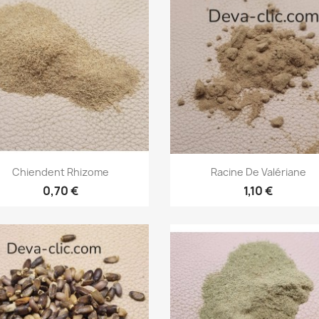
Aperçu rapide
Aperçu rapide


Chiendent Rhizome
Racine De Valériane
0,70 €
1,10 €