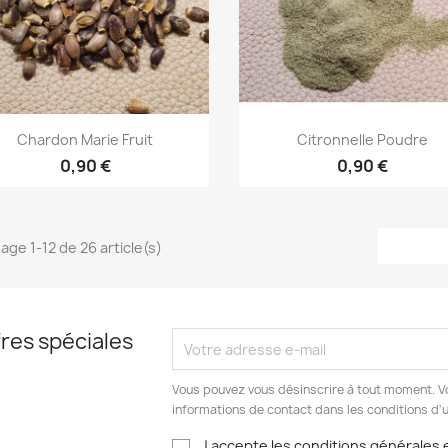
Aperçu rapide
Aperçu rapide


Chardon Marie Fruit
Citronnelle Poudre
0,90 €
0,90 €
hage 1-12 de 26 article(s)
res spéciales
Vous pouvez vous désinscrire à tout moment. V
informations de contact dans les conditions d'ut
J accepte les conditions générales e