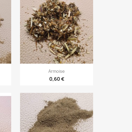
Aperçu rapide

Armoise
0,60 €