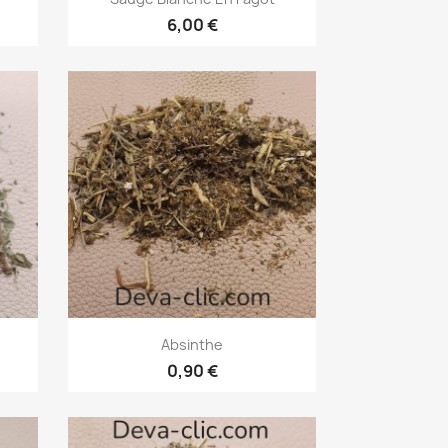
6,00 €
Aperçu rapide

Absinthe
0,90 €