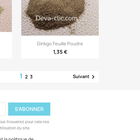
Aperçu rapide

Ginkgo Feuille Poudre
1,35 €
1

Suivant
2
3
ous trouverez pour cela nos
ilisation du site.
t la politique de