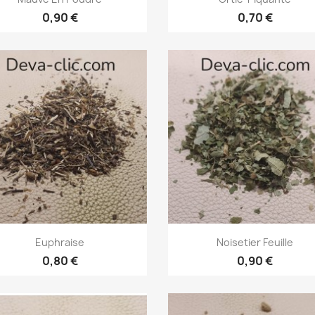
0,90 €
0,70 €
Aperçu rapide
Aperçu rapide


Euphraise
Noisetier Feuille
0,80 €
0,90 €