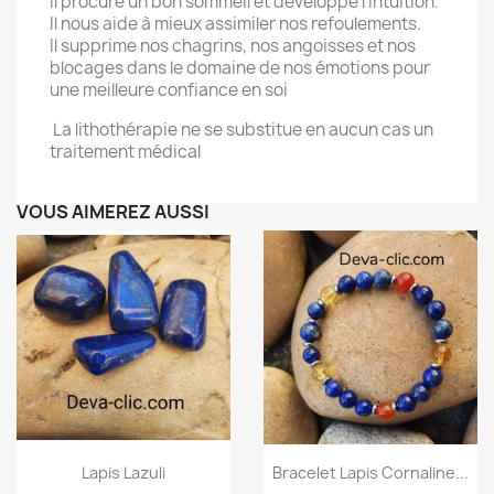
Il procure un bon sommeil et développe l’intuition.
Il nous aide à mieux assimiler nos refoulements.
Il supprime nos chagrins, nos angoisses et nos
blocages dans le domaine de nos émotions pour
une meilleure confiance en soi
La lithothérapie ne se substitue en aucun cas un
traitement médical
VOUS AIMEREZ AUSSI
Aperçu rapide
Aperçu rapide


Lapis Lazuli
Bracelet Lapis Cornaline...