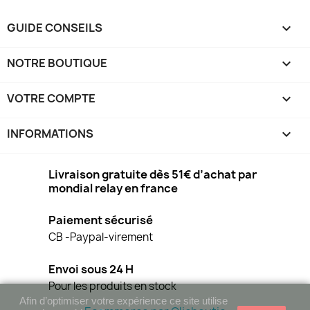
GUIDE CONSEILS

NOTRE BOUTIQUE

VOTRE COMPTE

INFORMATIONS
keyboard_arrow_down
Livraison gratuite dès 51€ d’achat par
mondial relay en france
Paiement sécurisé
CB -Paypal-virement
Envoi sous 24 H
Pour les produits en stock
Afin d’optimiser votre expérience ce site utilise