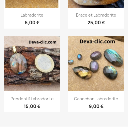
Aperçu rapide
Aperçu rapide


Labradorite
Bracelet Labradorite
5,00 €
25,00 €
Aperçu rapide
Aperçu rapide


Pendentif Labradorite
Cabochon Labradorite
15,00 €
9,00 €