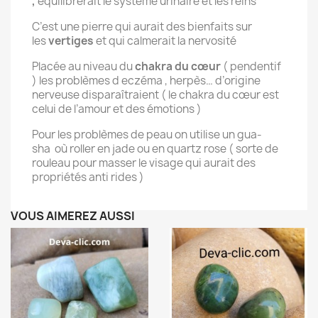
,
équilibrerait le système urinaire et les reins
C’est une pierre qui aurait des bienfaits sur
les
vertiges
et qui calmerait la nervosité
Placée au niveau du
chakra du cœur
( pendentif
) les problèmes d eczéma , herpès… d’origine
nerveuse disparaîtraient ( le chakra du cœur est
celui de l’amour et des émotions )
Pour les problèmes de peau on utilise un gua-
sha
où roller en jade ou en quartz rose ( sorte de
rouleau pour masser le visage qui aurait des
propriétés anti rides )
VOUS AIMEREZ AUSSI