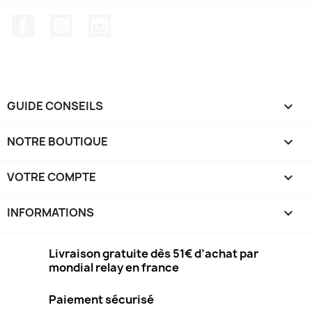
Facebook
YouTube
Instagram
GUIDE CONSEILS

NOTRE BOUTIQUE

VOTRE COMPTE

INFORMATIONS
keyboard_arrow_down
Livraison gratuite dès 51€ d’achat par
mondial relay en france
Paiement sécurisé