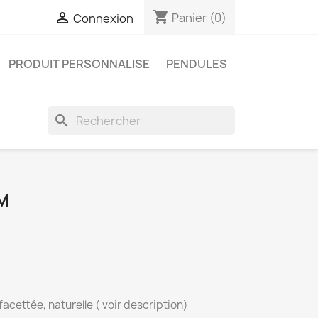
shopping_cart

Panier
(0)
Connexion
PRODUIT PERSONNALISE
PENDULES
search
M
 facettée, naturelle ( voir description)