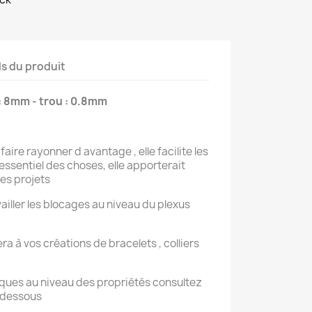
ls du produit
e: 8mm - trou : 0.8mm
faire rayonner d avantage , elle facilite les
essentiel des choses, elle apporterait
les projets
vailler les blocages au niveau du plexus
 à vos créations de bracelets , colliers
iques au niveau des propriétés consultez
i dessous