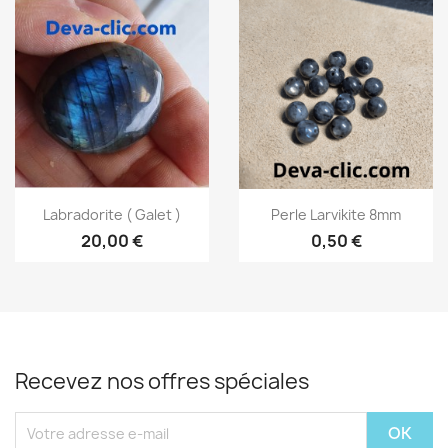
Aperçu rapide
Aperçu rapide


Labradorite ( Galet )
Perle Larvikite 8mm
20,00 €
0,50 €
Recevez nos offres spéciales