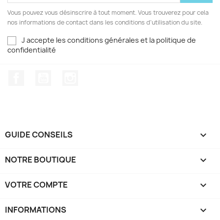
Vous pouvez vous désinscrire à tout moment. Vous trouverez pour cela
nos informations de contact dans les conditions d'utilisation du site.
J accepte les conditions générales et la politique de
confidentialité
Facebook
YouTube
Instagram
GUIDE CONSEILS

NOTRE BOUTIQUE

VOTRE COMPTE

INFORMATIONS
keyboard_arrow_down