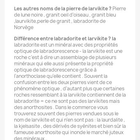
Les autres noms de la pierre de larvikite ?
Pierre
de lune noire , granit oeil d’oiseau , granit bleu
,laurvikite,perle de granit , labradorite de
Norvège
Différence entre labradorite et larvikite ? la
labradorite est un minéral avec des propriétés
optique de labradorescence - la larvikite est une
roche c’est à dire un assemblage de plusieurs
minéraux qui elle aussi présente la propriété
optique de labradorescence grâce à
l’anorthoclase qu’elle contient . Souvent la
confusion entre les deux pierres vient de ce
phénomène optique , d’autant plus que certaines
roches ressemblant à la larvikite contiennent de la
labradorite = ce ne sont pas des larvikites mais
des anorthosites . Dans le commerce vous
trouverez souvent des pierres vendues sous le
nom de larvikite et qui n’en sont pas : la laurdalite ,
la kjelsasite , des dérivés de syénites et bien sûr la
fameuse anorthosite qui inonde le marché juteux
des minéraux…