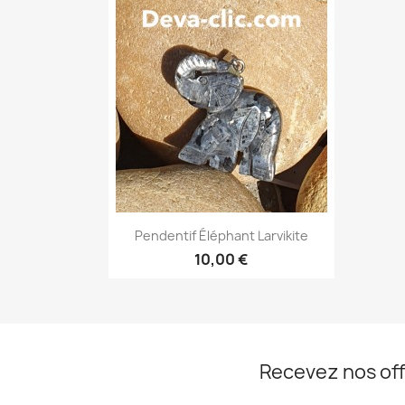
Aperçu rapide

Pendentif Éléphant Larvikite
10,00 €
Recevez nos off