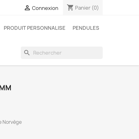
shopping_cart

Panier
(0)
Connexion
PRODUIT PERSONNALISE
PENDULES
search
8MM
 de Norvège