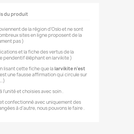
ls du produit
roviennent de la région d’Oslo et ne sont
nombreux sites en ligne proposent de la
olument pas )
cations et la fiche des vertus de la
he pendentif éléphant en larvikite )
 lisant cette fiche que la
larvikite n’est
’est une fausse affirmation qui circule sur
….)
l’unité et choisies avec soin .
elet confectionné avec uniquement des
langées à d’autre, nous pouvons le faire .