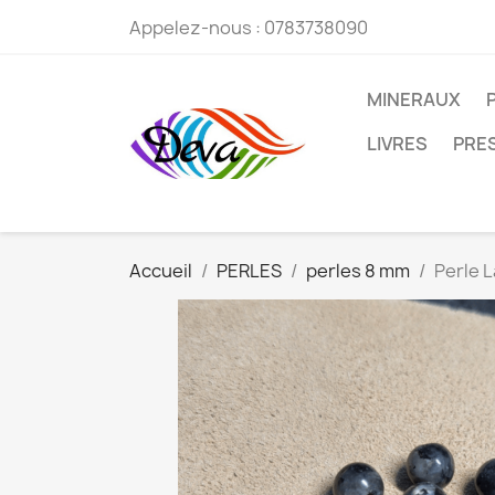
Appelez-nous :
0783738090
MINERAUX
LIVRES
PRE
Accueil
PERLES
perles 8 mm
Perle 