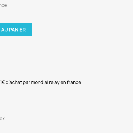
ence
 AU PANIER
51€ d’achat par mondial relay en france
ock