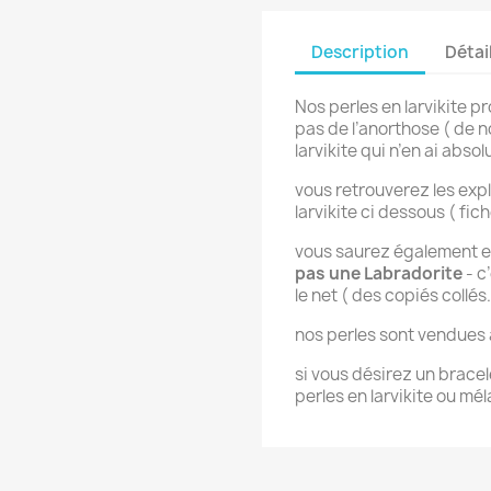
Description
Détai
Nos perles en larvikite p
pas de l’anorthose ( de 
larvikite qui n’en ai abs
vous retrouverez les expli
larvikite ci dessous ( fic
vous saurez également en
pas une Labradorite
- c
le net ( des copiés collés
nos perles sont vendues à 
si vous désirez un brac
perles en larvikite ou mé