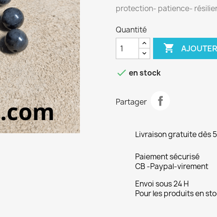
protection- patience- résili
Quantité

AJOUTER

en stock
Partager
Livraison gratuite dès 
Paiement sécurisé
CB -Paypal-virement
Envoi sous 24 H
Pour les produits en st